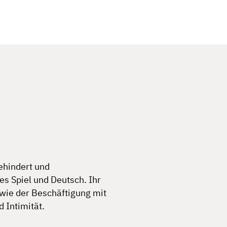
behindert und
des
S
piel
u
nd
De
utsch.
I
hr
wie
d
er
Besc
häftigung
m
it
d
Int
imität.