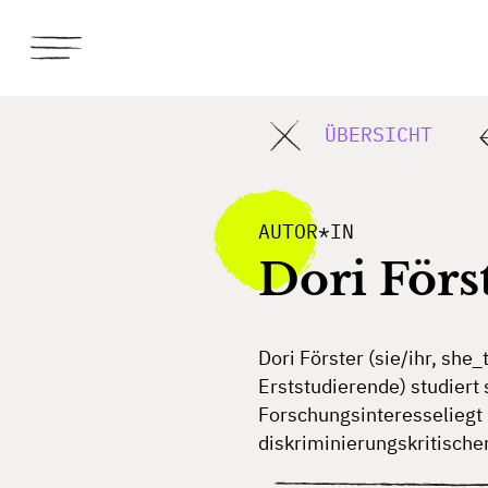
ÜBERSICHT
AUTOR*IN
Dori Förs
D
ori
Fö
rster
(sie/ihr, she_t
Erststudierende)
st
udiert
Forsch
ungsinteresse
l
iegt
diskrimi
nierungskritische