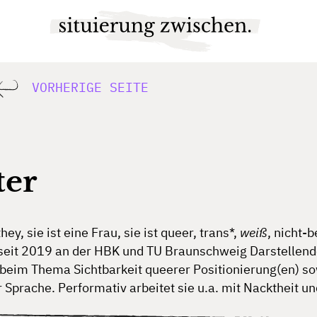
VORHERIGE SEITE
ter
hey, sie ist eine Frau, sie ist queer, trans*,
weiß
, nicht-
s
eit
2019
an
d
er
H
BK
u
nd
TU
Brau
nschweig
Dars
tellen
b
eim
T
hema
Sich
tbarkeit
qu
eerer
Positi
onierung(en)
s
o
r
Sp
rache.
Per
formativ
ar
beitet
s
ie
u
.a.
m
it
Nac
ktheit
u
n