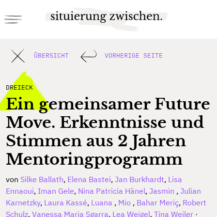
ÜBERSICHT
VORHERIGE SEITE
DREIECK
Ein gemeinsamer Future
Move. Erkenntnisse und
Stimmen aus 2 Jahren
Mentoringprogramm
von
Silke Ballath
,
Elena Bastei
,
Jan Burkhardt
,
Lisa
Ennaoui
,
Iman Gele
,
Nina Patricia Hänel
,
Jasmin
,
Julian
Karnetzky
,
Laura Kassé
,
Luana
,
Mio
,
Bahar Meriç
,
Robert
Schulz
,
Vanessa Maria Sgarra
,
Lea Weigel
,
Tina Weiler
·